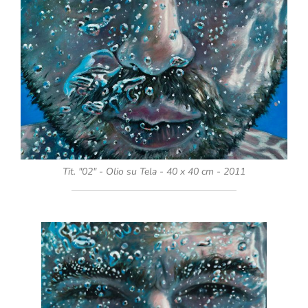
Tit. "02" - Olio su Tela - 40 x 40 cm - 2011