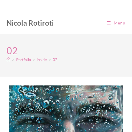
Nicola Rotiroti
Menu
02
>
Portfolio
>
inside
>
02