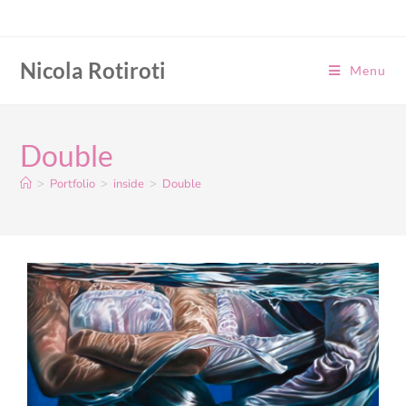
Nicola Rotiroti
Menu
Double
>
Portfolio
>
inside
>
Double