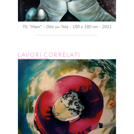
Tit. “Mani” - Olio su Tela - 150 x 180 cm - 2011
LAVORI CORRELATI