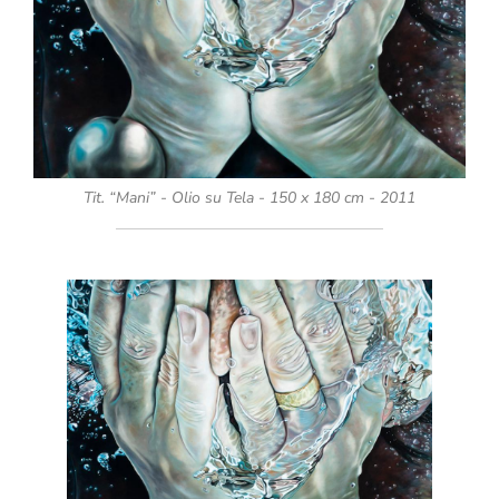
Tit. “Mani” - Olio su Tela - 150 x 180 cm - 2011