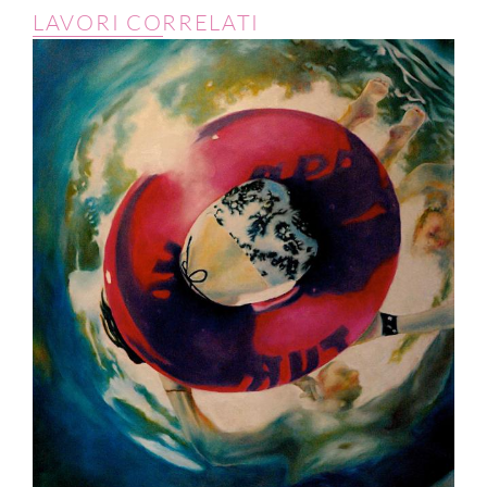
LAVORI CORRELATI