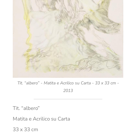
Tit. “albero” - Matita e Acrilico su Carta - 33 x 33 cm -
2013
Tit. “albero”
Matita e Acrilico su Carta
33 x 33 cm