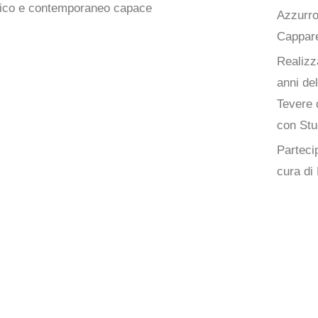
oetico e contemporaneo capace
Azzurro
Capparel
Realizz
anni de
Tevere 
con Stu
Partecip
cura di