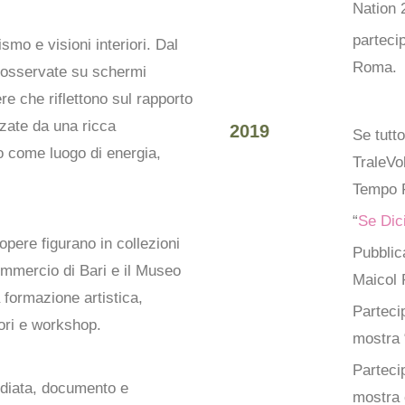
Nation 
parteci
ismo e visioni interiori. Dal
Roma.
 osservate su schermi
ere che riflettono sul rapporto
zzate da una ricca
2019
Se tutt
io come luogo di energia,
TraleVo
Tempo F
“
Se Dic
opere figurano in collezioni
Pubblica
mmercio di Bari e il Museo
Maicol 
 formazione artistica,
Parteci
ori e workshop.
mostra 
Parteci
ediata, documento e
mostra 