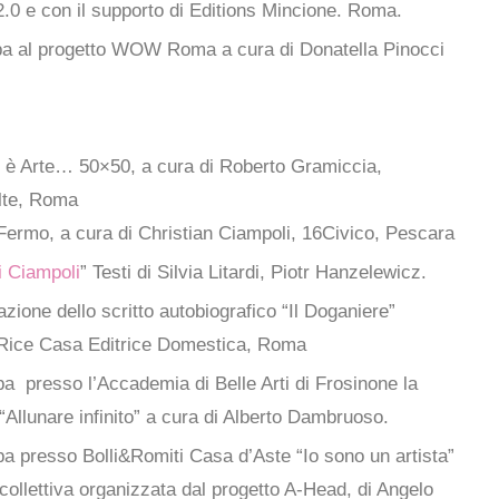
2.0 e con il supporto di Editions Mincione. Roma.
pa al progetto WOW Roma a cura di Donatella Pinocci
o è Arte… 50×50, a cura di Roberto Gramiccia,
lte, Roma
ermo, a cura di Christian Ciampoli, 16Civico, Pescara
i Ciampoli
” Testi di Silvia Litardi, Piotr Hanzelewicz.
zione dello scritto autobiografico “Il Doganiere”
Rice Casa Editrice Domestica, Roma
pa presso l’Accademia di Belle Arti di Frosinone la
“Allunare infinito” a cura di Alberto Dambruoso.
pa presso Bolli&Romiti Casa d’Aste “Io sono un artista”
collettiva organizzata dal progetto A-Head, di Angelo