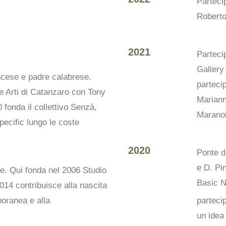
Partecip
Roberto
2021
Parteci
Gallery 
ncese e padre calabrese.
parteci
le Arti di Catanzaro con Tony
Mariann
 fonda il collettivo Senzà,
Maranol
specific lungo le coste
2020
Ponte d
e D. Pi
ve. Qui fonda nel 2006 Studio
Basic N
2014 contribuisce alla nascita
poranea e alla
partec
un idea