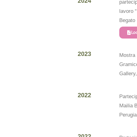
2024
parteci
lavoro 
Begato
Loo
2023
Mostra 
Gramicc
Gallery
2022
Parteci
Mailia 
Perugia
2022